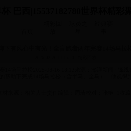
西|15537182780世界杯精彩聚焦站|
精彩回
球员之
经典赛
首页
放
星
事
脚下有风心中有光！全盲跑者两年完赛14场马拉
2026-02-26 11:15:20
-
精彩回放
场马拉松2025-08-16 18:13来源：澎湃新闻 ∙ 
的帮助下完成14场马拉松（含半马、全马）。他说得
素材来源：相关人士责任编辑：周琦校对：张艳+1收藏