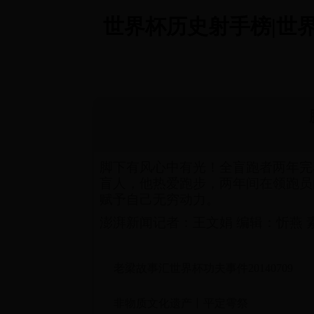
世界杯历史射手榜|世界杯 巴
脚下有风心中有光！全盲跑者两年完赛14
盲人，他热爱跑步，两年间在领跑员
赋予自己无穷动力。
澎湃新闻记者：王文娟 编辑：忻燕 
老梁故事汇世界杯功夫事件20140709
非物质文化遗产丨平定雩祭