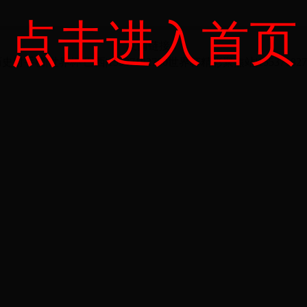
点击进入首页
友情链接：
杯历史射手榜|世界杯 巴西|15537182780世界杯精彩聚焦站|15537182780.com 