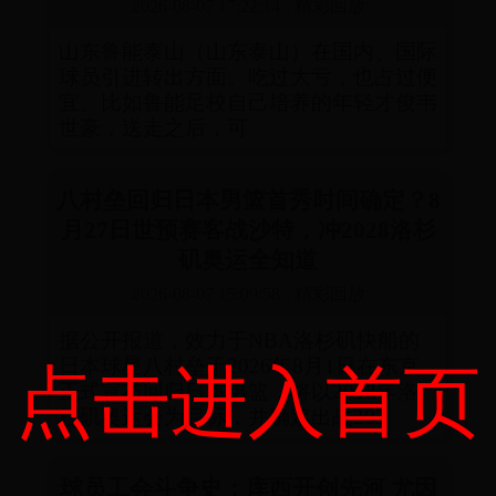
2026-08-07 17:22:14
-
精彩回放
山东鲁能泰山（山东泰山）在国内、国际
球员引进转出方面。吃过大亏，也占过便
宜。比如鲁能足校自己培养的年轻才俊韦
世豪，送走之后，可
八村垒回归日本男篮首秀时间确定？8
月27日世预赛客战沙特，冲2028洛杉
矶奥运全知道
2026-08-07 15:09:58
-
精彩回放
据公开报道，效力于NBA洛杉矶快船的
日本球星八村垒于2026年8月1日在东京
点击进入首页
正式宣布回归日本男篮，将以2028年洛
杉矶奥运会为目标，并确定出战202
球员工会斗争史：库西开创先河 尤因