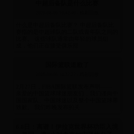
中超后备队是什么比赛
2026-08-06 19:42:49
-
精彩回放
什么是中超后备队比赛？ 中超后备队比
赛指的是中超球队的二队或青年队之间的
比赛。 这些球队通常由年轻的球员组
成，他们正在接受俱乐部
国际篮联道歉了
2026-08-06 14:37:27
-
精彩回放
2月27日，FIBA国际篮联发布声明——
亲爱的中国篮球球迷朋友们，我们谨向中
国国家队、中国球迷以及整个中国篮球界
致歉。 我们昨晚发布的关
6.8日：离谱！伊拉克世界杯功臣入境