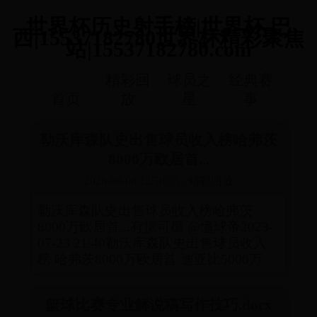
世界杯历史射手榜|世界杯 巴
西|15537182780世界杯精彩聚焦
站|15537182780.com
精彩回
球员之
经典赛
首页
放
星
事
勒沃库森队史出售球员收入榜哈弗茨
8000万欧居首...
2026-08-08 12:58:33
-
精彩回放
勒沃库森队史出售球员收入榜哈弗茨
8000万欧居首...有据可循 @懂球帝2023-
07-23 21:40勒沃库森队史出售球员收入
榜 哈弗茨8000万欧居首 迪亚比5000万
篮球比赛专业解说稿写作技巧.docx