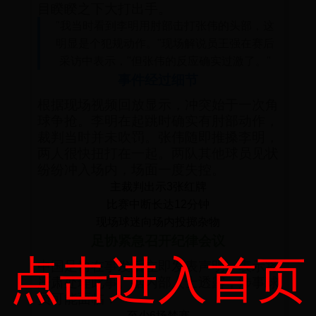
目睽睽之下大打出手。
"我当时看到李明用肘部击打张伟的头部，这
明显是个犯规动作。"现场解说员王强在赛后
采访中表示，"但张伟的反应确实过激了。"
事件经过细节
根据现场视频回放显示，冲突始于一次角
球争抢。李明在起跳时确实有肘部动作，
裁判当时并未吹罚。张伟随即推搡李明，
两人很快扭打在一起。两队其他球员见状
纷纷冲入场内，场面一度失控。
主裁判出示3张红牌
比赛中断长达12分钟
现场球迷向场内投掷杂物
足协紧急召开纪律会议
点击进入首页
中国足协在事发后立即发表声明，表示将
严肃处理此事。据内部人士透露，涉事球
员可能面临：
至少6场禁赛