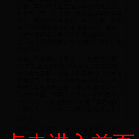
连胜，其中包括王艺迪这样的绝对主力，
也有覃予萱、刘玮珊、纵歌曼这样的年轻
选手。哪怕是张本美和、早田希娜、平野
美宇和伊藤美诚加起来都难以望其项背，
其俨然已经成为国乒在新周期的巨大挑
战，充分暴露出国乒年轻梯队不擅长打削
球的软肋！
孙颖莎虽然贵为世界第一，但是自打在
WTT美国大满贯爆冷出局后，其状态受
到阶段性影响，很多人对其是否已经恢复
充满疑惑。桥本帆乃香近年来风头正盛，
孙颖莎自然不敢怠慢，赛前特意对其进行
针对性备战。而两人交手第一局孙颖莎1-
6落后就让人深感不妙，小魔王真是碰到
了硬茬儿，对手并非只擅长赢无名之将！
展开全文
好在孙颖莎在第一局后半程慢慢适应了对
方的节奏，从第二局开始就扭转了战局，