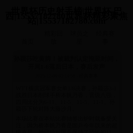
世界杯历史射手榜|世界杯 巴
西|15537182780世界杯精彩聚焦
站|15537182780.com
精彩回
球员之
经典赛
首页
放
星
事
孙颖莎吃黄牌！被裁判认定拖延时间，
开局1-6落后日本，赛后发声
2025-12-09 01:14:58
-
经典赛事
WTT横滨冠军赛女单1/8决赛，孙颖莎3-1
战胜日本削球手桥本帆乃香，晋级八强，
四局比分为6-11、11-5、11-5、11-1。孙
颖莎下轮对阵大藤沙月。
本场比赛在本站比赛抽签出炉时就备受关
注，因为桥本帆乃香是国乒今年以来的超
级克星，她已经对国乒保持了恐怖的11