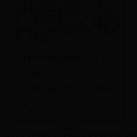
马琳复工后指导王艺迪差点一轮游，第二
轮遭遇国乒梯队超级克星后打了个翻身
仗，让她及时解除了警报。而孙颖莎的赢
球，也为师妹们做好了示范，只要做好足
够的准备，削球打法不足为惧。返回搜
狐，查看更多
范佩西飞身头球震撼西班牙｜2014世界杯
｜超清慢动作回放
恒大余下中超赛事,恒大下一场中超比赛时
间？
友情链接：
Copyright © 2022 世界杯历史射手榜|世界杯 巴西|15537182780世