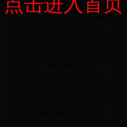
点击进入首页
连续两个11-5极大挫败了对方的锐气。到
了第四局，桥本帆乃香毫无招架之力，最
终1-11完败出局，说明小魔王对这场比赛
做好了准备。
值得一提的是，第三局，孙颖莎3-2领先
时被裁判（认定拖延时间）出示了一张黄
牌。周雨解说时表示这黄牌给的不应该，
因为打削球大家必定都很累，也没有说拖
延比赛。由此可见，面对这位当今乒坛第
一削球高手，孙颖莎赢得并不轻松。
赛后，小魔王表示第一局之所以1-6落
后，也是因为对于比赛节奏没有掌握好。
好在第二局及时调整了技战术，并且在第
三局彻底吃透了对方的旋转，这位削球手
的前三板威胁不足为虑！更让人提气的
是，孙颖莎表示经过这场比赛的热身
后，“现在身体的感觉，正手好像拉开
了。”