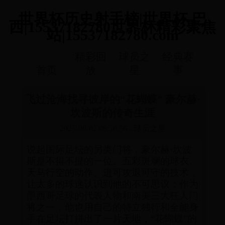
世界杯历史射手榜|世界杯 巴
西|15537182780世界杯精彩聚焦
站|15537182780.com
精彩回
球员之
经典赛
首页
放
星
事
飞过沧海找寻彼岸的“花蝴蝶” 豪尔赫·
坎波斯的传奇生涯
2025-09-02 08:50:56
-
球员之星
说起国际足坛的另类门将，豪尔赫·坎波
斯是不得不提的一位。五彩斑斓的球衣、
天马行空的动作、进可攻退可守的技术，
让太多的球迷认识到他的不可思议；作为
墨西哥足球的代表人物和南美三大狂人门
将之一，他也用自己的特立独行和全能身
手在足坛打拼出了一片天地，“花蝴蝶”的