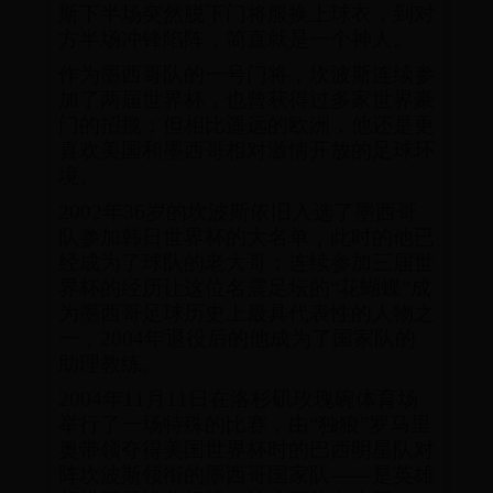
斯下半场突然脱下门将服换上球衣，到对
方半场冲锋陷阵，简直就是一个神人。
作为墨西哥队的一号门将，坎波斯连续参
加了两届世界杯，也曾获得过多家世界豪
门的招揽；但相比遥远的欧洲，他还是更
喜欢美国和墨西哥相对激情开放的足球环
境。
2002年36岁的坎波斯依旧入选了墨西哥
队参加韩日世界杯的大名单，此时的他已
经成为了球队的老大哥；连续参加三届世
界杯的经历让这位名震足坛的“花蝴蝶”成
为墨西哥足球历史上最具代表性的人物之
一，2004年退役后的他成为了国家队的
助理教练。
2004年11月11日在洛杉矶玫瑰碗体育场
举行了一场特殊的比赛，由“独狼”罗马里
奥带领夺得美国世界杯时的巴西明星队对
阵坎波斯领衔的墨西哥国家队——是英雄