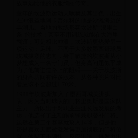
故事远比他的衣服绚丽传奇。
童年的坎波斯运动天赋就及其出色，出生
在冲浪圣地阿卡普尔科的他是沙滩海边的
弄潮儿。当地的教练形容坎波斯“浪里白
条”的技术：甚至不用训练就能在大海里
翻滚；可是相比冲浪，坎波斯更热爱另一
项运动：足球。不同于大多数墨西哥球员
攻城拔寨的志向，身手敏捷的坎波斯从小
梦想成为一名守门员，但身高问题似乎成
为了他前进道路上的阻碍——关于坎波斯
的身高坊间有许多版本，从各种照片对比
看应该不会超过1.70米。
1988年坎波斯加入了墨西哥城美洲狮
队，因为当时球队的门将里奥斯是国家队
主力，所以出于对职业生涯长远发展的考
虑，他选择了主项踢前锋兼职替补门将。
虽然在第二个赛季就攻入14球，但是他
还是喜欢天赋被激发得更加彻底的门将位
置；他脚下步频快、反应迅速、爆发力出