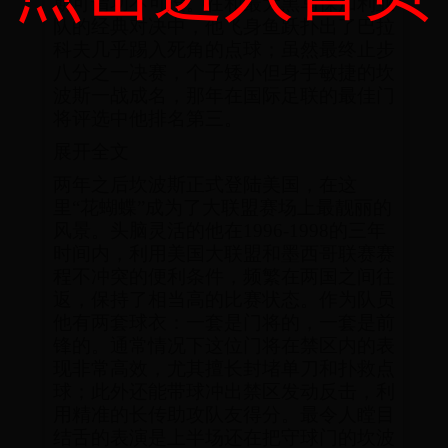
斯可谓功不可没。在和最大黑马保加利亚
队的经典对决中，他飞身鱼跃扑出了巴拉
科夫几乎踢入死角的点球；虽然最终止步
八分之一决赛，个子矮小但身手敏捷的坎
波斯一战成名，那年在国际足联的最佳门
将评选中他排名第三。
展开全文
两年之后坎波斯正式登陆美国，在这
里“花蝴蝶”成为了大联盟赛场上最靓丽的
风景。头脑灵活的他在1996-1998的三年
时间内，利用美国大联盟和墨西哥联赛赛
程不冲突的便利条件，频繁在两国之间往
返，保持了相当高的比赛状态。作为队员
他有两套球衣：一套是门将的，一套是前
锋的。通常情况下这位门将在禁区内的表
现非常高效，尤其擅长封堵单刀和扑救点
球；此外还能带球冲出禁区发动反击，利
用精准的长传助攻队友得分。最令人瞠目
结舌的表演是上半场还在把守球门的坎波