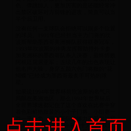
色、弹跳惊人，更加厉害的是还能经常冲
出禁区破坏对方前锋的进攻，简直可以当
半个后卫用。
没有任何一支球队会拒绝可以踢多个位置
的球员。1991年已经担当主力门将的坎
波斯帮助墨西哥美洲狮队获得联赛冠军，
1993年坎波斯的神勇发挥帮助持外卡参
加美洲杯的墨西哥队杀入决赛，最终惜败
阿根廷屈居亚军；连续几年的出色表现让
他名声大噪，身穿五颜六色门将服的“花
蝴蝶”已经成为墨西哥最炙手可热的球
星。
如果说1994年世界杯前坎波斯的名气只
局限在美洲地区，那么1994年世界杯后
全世界球迷都记住了这个喜欢在比赛中穿
着色彩鲜艳服装的小个子门将。小组赛一
胜一平一负，墨西哥队能够力压爱尔兰和
点击进入首页
意大利以E组头名身份杀入十六强，坎波