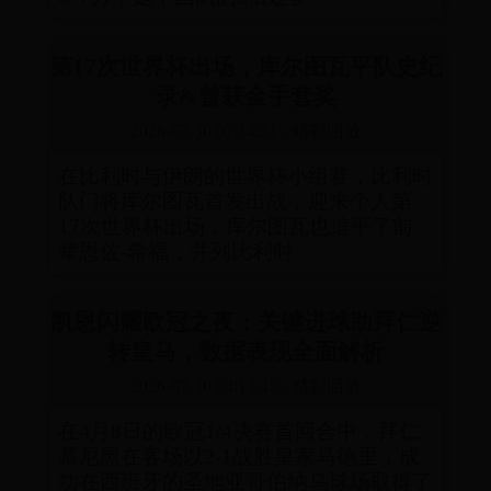
第17次世界杯出场，库尔图瓦平队史纪
录&曾获金手套奖
2026-07-30 07:14:31
-
精彩回放
在比利时与伊朗的世界杯小组赛，比利时
队门将库尔图瓦首发出战，迎来个人第
17次世界杯出场，库尔图瓦也追平了前
辈恩佐-希福，并列比利时
凯恩闪耀欧冠之夜：关键进球助拜仁逆
转皇马，数据表现全面解析
2026-07-30 04:13:47
-
精彩回放
在4月8日的欧冠1/4决赛首回合中，拜仁
慕尼黑在客场以2-1战胜皇家马德里，成
功在西班牙的圣地亚哥伯纳乌球场取得了