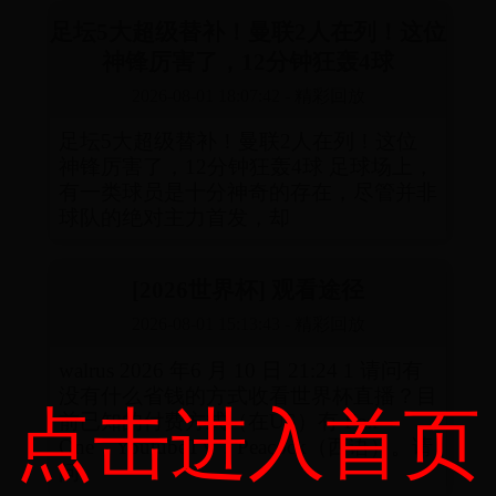
足坛5大超级替补！曼联2人在列！这位
神锋厉害了，12分钟狂轰4球
2026-08-01 18:07:42
-
精彩回放
足坛5大超级替补！曼联2人在列！这位
神锋厉害了，12分钟狂轰4球 足球场上，
有一类球员是十分神奇的存在，尽管并非
球队的绝对主力首发，却
[2026世界杯] 观看途径
2026-08-01 15:13:43
-
精彩回放
walrus 2026 年6 月 10 日 21:24 1 请问有
没有什么省钱的方式收看世界杯直播？目
点击进入首页
前已知的付费方式（在US）有 Fox
One，YoutubeTV，Peacock（西语）。请
问