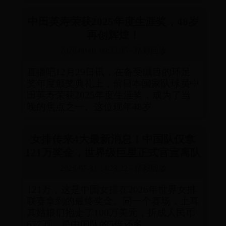
中田英寿荣获2025年度生涯奖，48岁
再创辉煌！
2026-08-01 09:33:05
-
精彩回放
直播吧12月29日讯，在备受瞩目的环足
奖年度颁奖典礼上，前日本国家队球员中
田英寿荣获2025年度生涯奖，成为了当
晚的焦点之一。这位现年48岁
女排传来4大最新消息！中国队仅拿
121万奖金，世界级巨星正式官宣离队
2026-07-31 14:23:22
-
精彩回放
121万，这是中国女排在2026年世界女排
联赛拿到的最终奖金。同一个赛场，土耳
其姑娘们抱走了100万美元，折成人民币
677万，是中国队的5倍还多