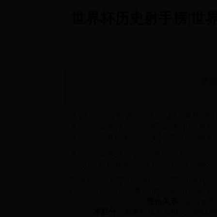
世界杯历史射手榜|世界杯 巴
冰
冰壶，这项被誉为“冰上国际象棋”
冰壶世锦赛作为全球最高水平的冰壶
冰壶世锦赛的积分规则，帮助您更好
冰壶世锦赛通常分为男子组和女子组
胜负结果直接影响队伍的积分，最终
在冰壶世锦赛中，每场比赛的胜利方
性，任何一场比赛的胜负都可能影响
胜负关系：
积分相同
净胜分：
如果胜负关系相同，则比较